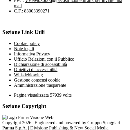
PEC:
VEPM030006@pec.istruzione.it
Link per inviare una
mail
C.F.: 83003390271
Sezione Link Utili
Cookie policy
Note legali
Informativa Privacy
Ufficio Relazioni con il Pubblico
Dichiarazione di accessibilità
Obiettivi di accessibilità
Whistleblowing
Gestione consensi cookie
Amministrazione trasparente
Pagina visualizzata
57939
volte
Sezione Copyright
Copyright 2026 | Engineered and powered by Gruppo Spaggiari
Parma S.p.A. | Divisione Publishing & New Social Media