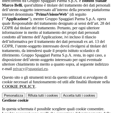
intercorrenti tra Gruppo Spaggiari Parma S.p.A. e
Istituto Statale
Marco Belli
, quest'ultimo è titolare del trattamento dei dati personali
dell’utente-soggetto interessato all’interno della presente piattaforma
internet denominata "
PrimaVisioneWeb
" (di seguito
l’"
Applicazione
"), mentre Gruppo Spaggiari Parma S.p.A. opera
quale Responsabile del trattamento designato ai sensi dell’art. 28 del
GDPR dal titolare del trattamento. Pertanto, per ogni ulteriore
informazione in merito al trattamento dei propri dati personali
condotto all’interno dell’Applicazione, ivi incluso il rilascio
dell’informativa per il trattamento dei dati personali ex art. 13 del
GDPR, l’utente-soggetto interessato dovrà rivolgersi al titolare del
trattamento, da intendersi quale il proprio istituto scolastico di
riferimento. Gruppo Spaggiari Parma S.p.A. resta, in ogni caso, a
disposizione dell’utente-soggetto interessato per ogni eventuale
ulteriore chiarimento in merito a quanto sopra, al seguente indirizzo
e-mail
privacy@spaggiari.eu
.
Questo sito o gli strumenti terzi da questo utilizzati si avvalgono di
cookie necessari al funzionamento ed utili alle finalità illustrate nella
COOKIE POLICY
.
Personalizza
Rifiuta tutti
i cookies
Accetta tutti
i cookies
Gestione cookie
In questa schermata è possibile scegliere quali cookie consentire.