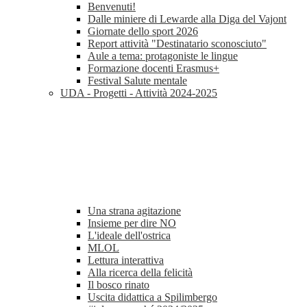
Benvenuti!
Dalle miniere di Lewarde alla Diga del Vajont
Giornate dello sport 2026
Report attività "Destinatario sconosciuto"
Aule a tema: protagoniste le lingue
Formazione docenti Erasmus+
Festival Salute mentale
UDA - Progetti - Attività 2024-2025
Una strana agitazione
Insieme per dire NO
L'ideale dell'ostrica
MLOL
Lettura interattiva
Alla ricerca della felicità
Il bosco rinato
Uscita didattica a Spilimbergo