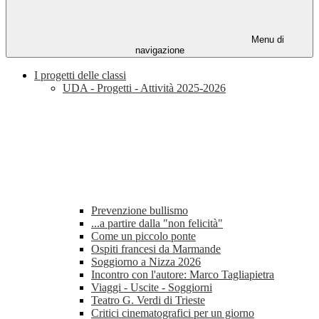
Menu di
navigazione
I progetti delle classi
UDA - Progetti - Attività 2025-2026
Prevenzione bullismo
...a partire dalla "non felicità"
Come un piccolo ponte
Ospiti francesi da Marmande
Soggiorno a Nizza 2026
Incontro con l'autore: Marco Tagliapietra
Viaggi - Uscite - Soggiorni
Teatro G. Verdi di Trieste
Critici cinematografici per un giorno