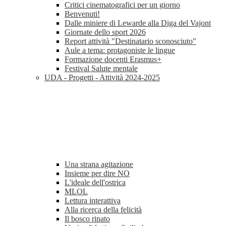
Critici cinematografici per un giorno
Benvenuti!
Dalle miniere di Lewarde alla Diga del Vajont
Giornate dello sport 2026
Report attività "Destinatario sconosciuto"
Aule a tema: protagoniste le lingue
Formazione docenti Erasmus+
Festival Salute mentale
UDA - Progetti - Attività 2024-2025
Una strana agitazione
Insieme per dire NO
L'ideale dell'ostrica
MLOL
Lettura interattiva
Alla ricerca della felicità
Il bosco rinato