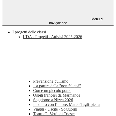
Menu di
navigazione
I progetti delle classi
UDA - Progetti - Attività 2025-2026
Prevenzione bullismo
...a partire dalla "non felicità"
Come un piccolo ponte
Ospiti francesi da Marmande
Soggiorno a Nizza 2026
Incontro con l'autore: Marco Tagliapietra
Viaggi - Uscite - Soggiorni
Teatro G. Verdi di Trieste