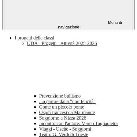
Menu di
navigazione
I progetti delle classi
UDA - Progetti - Attività 2025-2026
Prevenzione bullismo
...a partire dalla "non felicità"
Come un piccolo ponte
Ospiti francesi da Marmande
Soggiorno a Nizza 2026
Incontro con l'autore: Marco Tagliapietra
Viaggi - Uscite - Soggiorni
Teatro G. Verdi di Trieste