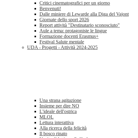
Critici cinematografici per un giorno
Benvenuti!
Dalle miniere di Lewarde alla Diga del Vajont
Giornate dello sport 2026
Report attività "Destinatario sconosciuto"
Aule a tema: protagoniste le lingue
Formazione docenti Erasmus+
Festival Salute mentale
UDA - Progetti - Attività 2024-2025
Una strana agitazione
Insieme per dire NO
L'ideale dell'ostrica
MLOL
Lettura interattiva
Alla ricerca della felicità
Il bosco rinato