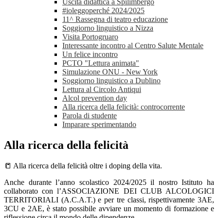
Uscita didattica a Spilimbergo
#ioleggoperché 2024/2025
11^ Rassegna di teatro educazione
Soggiorno linguistico a Nizza
Visita Portogruaro
Interessante incontro al Centro Salute Mentale
Un felice incontro
PCTO "Lettura animata"
Simulazione ONU - New York
Soggiorno linguistico a Dublino
Lettura al Circolo Antiqui
Alcol prevention day
Alla ricerca della felicità: controcorrente
Parola di studente
Imparare sperimentando
Alla ricerca della felicità
📒 Alla ricerca della felicità oltre i doping della vita.
Anche durante l’anno scolastico 2024/2025 il nostro Istituto ha
collaborato con l’ASSOCIAZIONE DEI CLUB ALCOLOGICI
TERRITORIALI (A.C.A.T.) e per tre classi, rispettivamente 3AE,
3CU e 2AE, è stato possibile avviare un momento di formazione e
riflessione circa il mondo delle dipendenze.