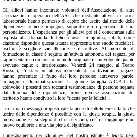
Gli allievi hanno incontrato volontari dell’Associazione, di altre
associazioni e operatori dell’ASL che mediante attività in forma
laboratoriale hanno permesso di capire che uscire dal mondo delle
dipendenze richiede impegno, supporto e un percorso di cura
personalizzato. L’esperienza per gli allievi poi si è concentrata sulla
risposta alla domanda di felicità insita in ognuno, infatti, come
ciascuno risponde a questa istanza rappresenta uno snodo cruciale: il
rischio è scegliere vie illusorie e distruttive. Al momento di
formazione in classe è seguita un’attività autonoma dei ragazzi per
rappresentare e comunicare in modo originale e coinvolgente quanto
avevano capito e interiorizzato. Venerdì 24 maggio, al Teatro
Russolo, c’è stato un intenso momento di condivisione: i ragazzi
hanno presentato il frutto del loro percorso attraverso parole,
immagini e drammatizzazioni. La grande famiglia A.C.A.T. ha
coinvolto i presenti con toccanti testimonianze di persone segnate
dal dramma delle dipendenze; infine, diverse associazioni del
territorio hanno condiviso la loro “ricetta per la felicità”.
Tra i molti messaggi proposti vale la pena di sottolineare il fatto che
uscire dalle dipendenze è possibile con la giusta terapia, la giusta
motivazione e il sostegno di chi ci è vicino, così da raggiungere un
nuovo equilibrio e una vita piena di significato.
L’insegnamento per gli allievi del nostro istituto è legato però