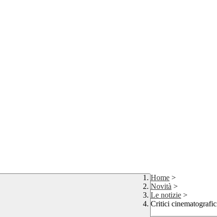
Home
>
Novità
>
Le notizie
>
Critici cinematografic