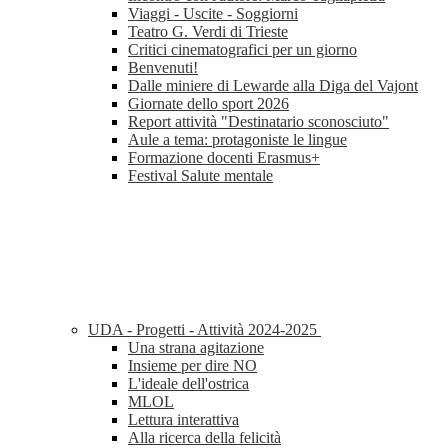
Viaggi - Uscite - Soggiorni
Teatro G. Verdi di Trieste
Critici cinematografici per un giorno
Benvenuti!
Dalle miniere di Lewarde alla Diga del Vajont
Giornate dello sport 2026
Report attività "Destinatario sconosciuto"
Aule a tema: protagoniste le lingue
Formazione docenti Erasmus+
Festival Salute mentale
UDA - Progetti - Attività 2024-2025
Una strana agitazione
Insieme per dire NO
L'ideale dell'ostrica
MLOL
Lettura interattiva
Alla ricerca della felicità