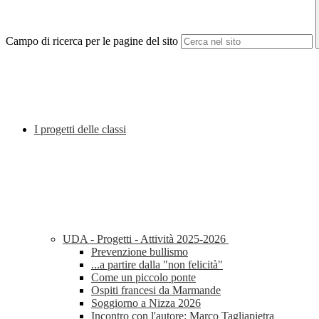
Campo di ricerca per le pagine del sito
I progetti delle classi
UDA - Progetti - Attività 2025-2026
Prevenzione bullismo
...a partire dalla "non felicità"
Come un piccolo ponte
Ospiti francesi da Marmande
Soggiorno a Nizza 2026
Incontro con l'autore: Marco Tagliapietra