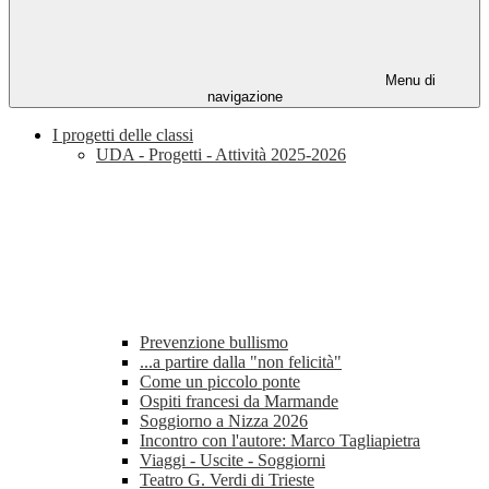
Menu di
navigazione
I progetti delle classi
UDA - Progetti - Attività 2025-2026
Prevenzione bullismo
...a partire dalla "non felicità"
Come un piccolo ponte
Ospiti francesi da Marmande
Soggiorno a Nizza 2026
Incontro con l'autore: Marco Tagliapietra
Viaggi - Uscite - Soggiorni
Teatro G. Verdi di Trieste