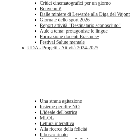
Critici cinematografici per un giorno
Benvenuti!
Dalle miniere di Lewarde alla Diga del Vajont
Giornate dello sport 2026
Report attività "Destinatario sconosciuto"
Aule a tema: protagoniste le lingue
Formazione docenti Erasmus+
Festival Salute mentale
UDA - Progetti - Attività 2024-2025
Una strana agitazione
Insieme per dire NO
L'ideale dell'ostrica
MLOL
Lettura interattiva
Alla ricerca della felicità
Il bosco rinato