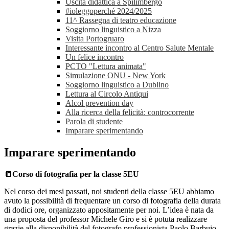
Uscita didattica a Spilimbergo
#ioleggoperché 2024/2025
11^ Rassegna di teatro educazione
Soggiorno linguistico a Nizza
Visita Portogruaro
Interessante incontro al Centro Salute Mentale
Un felice incontro
PCTO "Lettura animata"
Simulazione ONU - New York
Soggiorno linguistico a Dublino
Lettura al Circolo Antiqui
Alcol prevention day
Alla ricerca della felicità: controcorrente
Parola di studente
Imparare sperimentando
Imparare sperimentando
📒Corso di fotografia per la classe 5EU
Nel corso dei mesi passati, noi studenti della classe 5EU abbiamo
avuto la possibilità di frequentare un corso di fotografia della durata
di dodici ore, organizzato appositamente per noi.
L’idea è nata da
una proposta del professor Michele Giro e si è potuta realizzare
grazie alla disponibilità del fotografo professionista Paolo
Barbuio
.