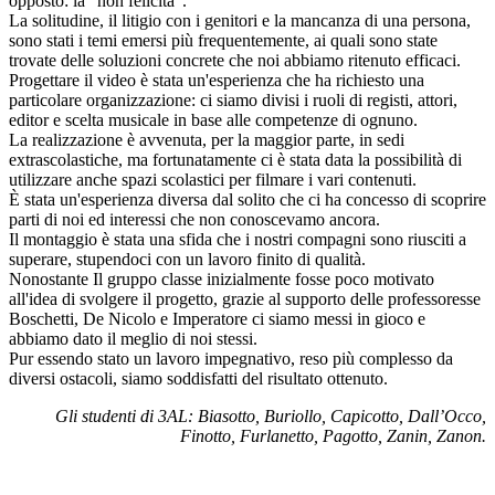
opposto: la “non felicità”.
La solitudine, il litigio con i genitori e la mancanza di una persona,
sono stati i temi emersi più frequentemente, ai quali sono state
trovate delle soluzioni concrete che noi abbiamo ritenuto efficaci.
Progettare il video è stata un'esperienza che ha richiesto una
particolare organizzazione: ci siamo divisi i ruoli di registi, attori,
editor e scelta musicale in base alle competenze di ognuno.
La realizzazione è avvenuta, per la maggior parte, in sedi
extrascolastiche, ma fortunatamente ci è stata data la possibilità di
utilizzare anche spazi scolastici per filmare i vari contenuti.
È stata un'esperienza diversa dal solito che ci ha concesso di scoprire
parti di noi ed interessi che non conoscevamo ancora.
Il montaggio è stata una sfida che i nostri compagni sono riusciti a
superare, stupendoci con un lavoro finito di qualità.
Nonostante Il gruppo classe inizialmente fosse poco motivato
all'idea di svolgere il progetto, grazie al supporto delle professoresse
Boschetti, De Nicolo e Imperatore ci siamo messi in gioco e
abbiamo dato il meglio di noi stessi.
Pur essendo stato un lavoro impegnativo, reso più complesso da
diversi ostacoli, siamo soddisfatti del risultato ottenuto.
Gli studenti di 3AL:
Biasotto, Buriollo, Capicotto, Dall’Occo,
Finotto, Furlanetto, Pagotto, Zanin, Zanon.