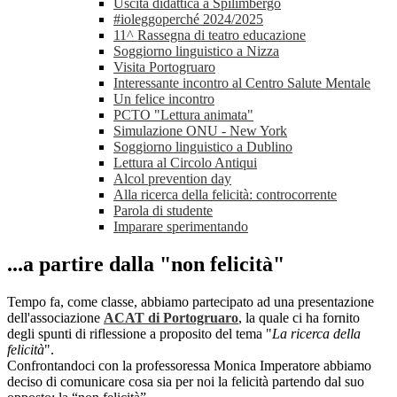
Uscita didattica a Spilimbergo
#ioleggoperché 2024/2025
11^ Rassegna di teatro educazione
Soggiorno linguistico a Nizza
Visita Portogruaro
Interessante incontro al Centro Salute Mentale
Un felice incontro
PCTO "Lettura animata"
Simulazione ONU - New York
Soggiorno linguistico a Dublino
Lettura al Circolo Antiqui
Alcol prevention day
Alla ricerca della felicità: controcorrente
Parola di studente
Imparare sperimentando
...a partire dalla "non felicità"
Tempo fa, come classe, abbiamo partecipato ad una presentazione
dell'associazione
ACAT di Portogruaro
, la quale ci ha fornito
degli spunti di riflessione a proposito del tema "
La ricerca della
felicità
".
Confrontandoci con la professoressa Monica Imperatore abbiamo
deciso di comunicare cosa sia per noi la felicità partendo dal suo