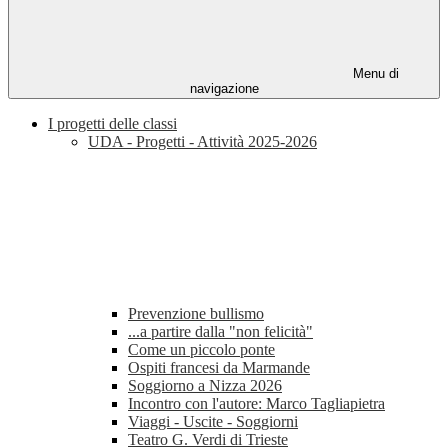
Menu di
navigazione
I progetti delle classi
UDA - Progetti - Attività 2025-2026
Prevenzione bullismo
...a partire dalla "non felicità"
Come un piccolo ponte
Ospiti francesi da Marmande
Soggiorno a Nizza 2026
Incontro con l'autore: Marco Tagliapietra
Viaggi - Uscite - Soggiorni
Teatro G. Verdi di Trieste