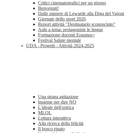
Critici cinematografici per un giorno
Benvenuti!
Dalle miniere di Lewarde alla Diga del Vajont
Giornate dello sport 2026
Report attività "Destinatario sconosciuto"
Aule a tema: protagoniste le lingue
Formazione docenti Erasmus+
Festival Salute mentale
UDA - Progetti - Attività 2024-2025
Una strana agitazione
Insieme per dire NO
L'ideale dell'ostrica
MLOL
Lettura interattiva
Alla ricerca della felicità
Il bosco rinato