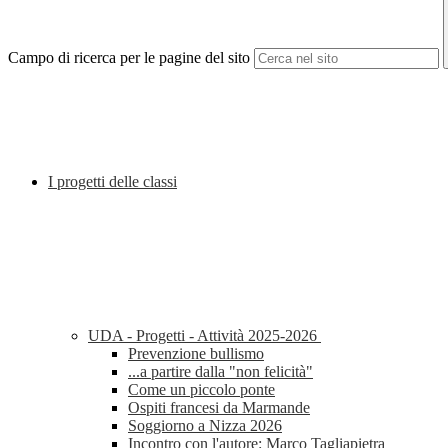
Campo di ricerca per le pagine del sito
I progetti delle classi
UDA - Progetti - Attività 2025-2026
Prevenzione bullismo
...a partire dalla "non felicità"
Come un piccolo ponte
Ospiti francesi da Marmande
Soggiorno a Nizza 2026
Incontro con l'autore: Marco Tagliapietra