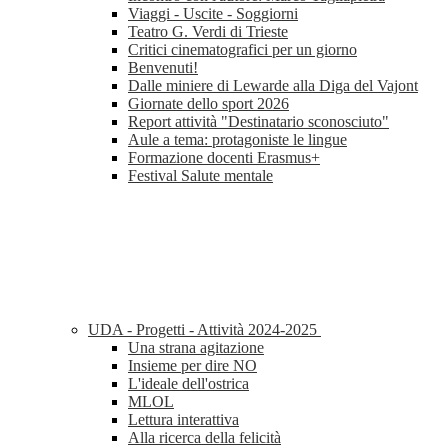
Viaggi - Uscite - Soggiorni
Teatro G. Verdi di Trieste
Critici cinematografici per un giorno
Benvenuti!
Dalle miniere di Lewarde alla Diga del Vajont
Giornate dello sport 2026
Report attività "Destinatario sconosciuto"
Aule a tema: protagoniste le lingue
Formazione docenti Erasmus+
Festival Salute mentale
UDA - Progetti - Attività 2024-2025
Una strana agitazione
Insieme per dire NO
L'ideale dell'ostrica
MLOL
Lettura interattiva
Alla ricerca della felicità