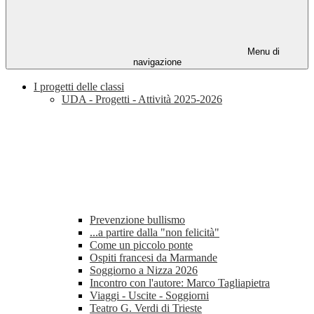
Menu di
navigazione
I progetti delle classi
UDA - Progetti - Attività 2025-2026
Prevenzione bullismo
...a partire dalla "non felicità"
Come un piccolo ponte
Ospiti francesi da Marmande
Soggiorno a Nizza 2026
Incontro con l'autore: Marco Tagliapietra
Viaggi - Uscite - Soggiorni
Teatro G. Verdi di Trieste