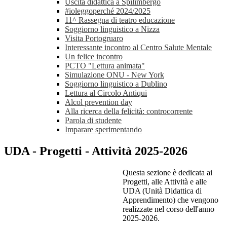
Uscita didattica a Spilimbergo
#ioleggoperché 2024/2025
11^ Rassegna di teatro educazione
Soggiorno linguistico a Nizza
Visita Portogruaro
Interessante incontro al Centro Salute Mentale
Un felice incontro
PCTO "Lettura animata"
Simulazione ONU - New York
Soggiorno linguistico a Dublino
Lettura al Circolo Antiqui
Alcol prevention day
Alla ricerca della felicità: controcorrente
Parola di studente
Imparare sperimentando
UDA - Progetti - Attività 2025-2026
Questa sezione è dedicata ai
Progetti, alle Attività e alle
UDA (Unità Didattica di
Apprendimento) che vengono
realizzate nel corso dell'anno
2025-2026.