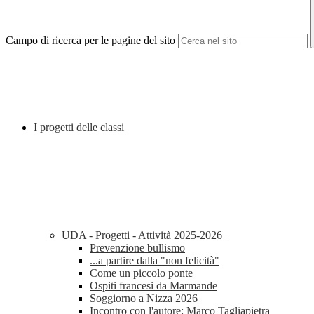
Campo di ricerca per le pagine del sito
I progetti delle classi
UDA - Progetti - Attività 2025-2026
Prevenzione bullismo
...a partire dalla "non felicità"
Come un piccolo ponte
Ospiti francesi da Marmande
Soggiorno a Nizza 2026
Incontro con l'autore: Marco Tagliapietra