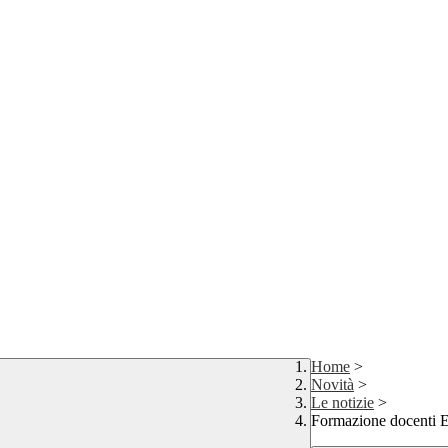
Home
>
Novità
>
Le notizie
>
Formazione docenti 