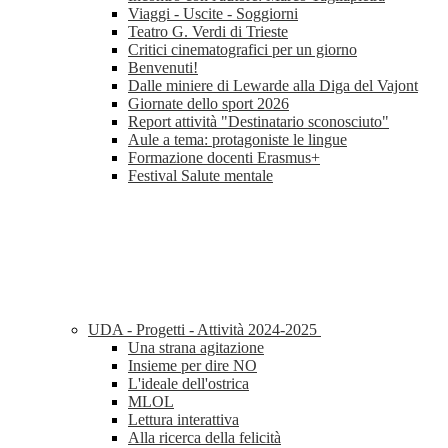
Viaggi - Uscite - Soggiorni
Teatro G. Verdi di Trieste
Critici cinematografici per un giorno
Benvenuti!
Dalle miniere di Lewarde alla Diga del Vajont
Giornate dello sport 2026
Report attività "Destinatario sconosciuto"
Aule a tema: protagoniste le lingue
Formazione docenti Erasmus+
Festival Salute mentale
UDA - Progetti - Attività 2024-2025
Una strana agitazione
Insieme per dire NO
L'ideale dell'ostrica
MLOL
Lettura interattiva
Alla ricerca della felicità