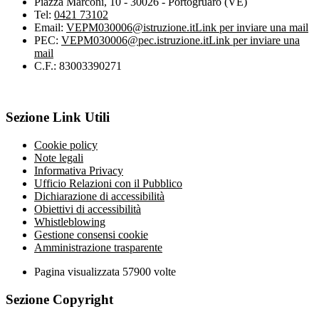
Piazza Marconi, 10 - 30026 - Portogruaro (VE)
Tel:
0421 73102
Email:
VEPM030006@istruzione.it
Link per inviare una mail
PEC:
VEPM030006@pec.istruzione.it
Link per inviare una
mail
C.F.: 83003390271
Sezione Link Utili
Cookie policy
Note legali
Informativa Privacy
Ufficio Relazioni con il Pubblico
Dichiarazione di accessibilità
Obiettivi di accessibilità
Whistleblowing
Gestione consensi cookie
Amministrazione trasparente
Pagina visualizzata
57900
volte
Sezione Copyright