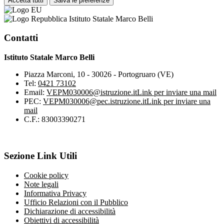
Accetta tutti
Salva le preferenze
Istituto Statale Marco Belli
Contatti
Istituto Statale Marco Belli
Piazza Marconi, 10 - 30026 - Portogruaro (VE)
Tel:
0421 73102
Email:
VEPM030006@istruzione.it
Link per inviare una mail
PEC:
VEPM030006@pec.istruzione.it
Link per inviare una
mail
C.F.: 83003390271
Sezione Link Utili
Cookie policy
Note legali
Informativa Privacy
Ufficio Relazioni con il Pubblico
Dichiarazione di accessibilità
Obiettivi di accessibilità