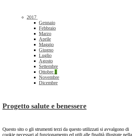
2017
Gennaio
Febbraio
Marzo
Aprile
Maggio
Giugno
Luglio
Agosto
Settembre
Ottobre
1
Novembre
Dicembre
Progetto salute e benessere
Questo sito o gli strumenti terzi da questo utilizzati si avvalgono di
cookie necessari al funzionamento ed utili alle finalità illustrate nella