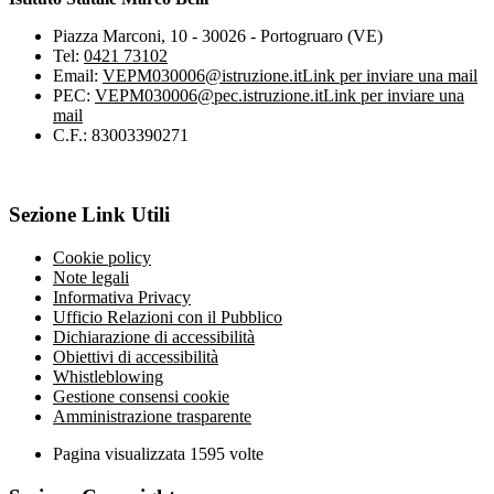
Piazza Marconi, 10 - 30026 - Portogruaro (VE)
Tel:
0421 73102
Email:
VEPM030006@istruzione.it
Link per inviare una mail
PEC:
VEPM030006@pec.istruzione.it
Link per inviare una
mail
C.F.: 83003390271
Sezione Link Utili
Cookie policy
Note legali
Informativa Privacy
Ufficio Relazioni con il Pubblico
Dichiarazione di accessibilità
Obiettivi di accessibilità
Whistleblowing
Gestione consensi cookie
Amministrazione trasparente
Pagina visualizzata
1595
volte