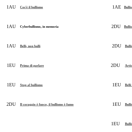
1AU
1AE
Cos'è il bullismo
Bulli
1AU
2DU
Cyberbullismo, in memoria
Bulli
1AU
2DU
Belli, non bulli
Bull
1EU
2DU
Prima di parlare
Artic
1EU
1EU
Stop al bullismo
Belli
2DU
1EU
Il coraggio è fuoco, il bullismo è fumo
Bull
1EU
Bull