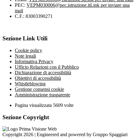
PEC:
VEPM030006@pec.istruzione.it
Link per inviare una
mail
C.F.: 83003390271
Sezione Link Utili
Cookie policy
Note legali
Informativa Privacy
Ufficio Relazioni con il Pubblico
Dichiarazione di accessibilità
Obiettivi di accessibilità
Whistleblowing
Gestione consensi cookie
Amministrazione trasparente
Pagina visualizzata
5609
volte
Sezione Copyright
Copyright 2026 | Engineered and powered by Gruppo Spaggiari