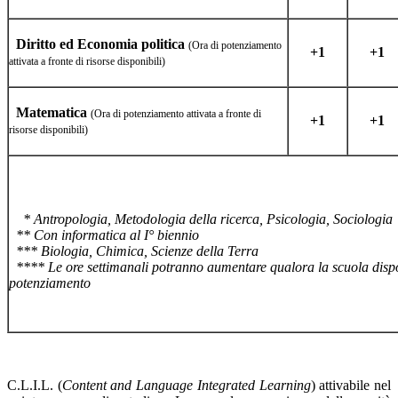
Diritto ed Economia politica
(Ora di potenziamento
+1
+1
attivata
a fronte di risorse disponibili)
Matematica
(Ora di potenziamento attivata
a fronte di
+1
+1
risorse disponibili)
* Antropologia, Metodologia della ricerca, Psicologia, Sociologia
** Con informatica al I° biennio
*** Biologia, Chimica, Scienze della Terra
**** Le ore settimanali potranno aumentare qualora la scuo
potenziamento
C.L.I.L. (
Content and Language Integrated Learning
) attivabile nel