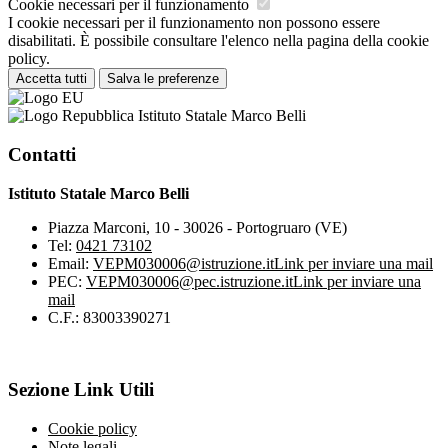
Cookie necessari per il funzionamento
I cookie necessari per il funzionamento non possono essere
disabilitati. È possibile consultare l'elenco nella pagina della cookie
policy.
Accetta tutti
Salva le preferenze
Istituto Statale Marco Belli
Contatti
Istituto Statale Marco Belli
Piazza Marconi, 10 - 30026 - Portogruaro (VE)
Tel:
0421 73102
Email:
VEPM030006@istruzione.it
Link per inviare una mail
PEC:
VEPM030006@pec.istruzione.it
Link per inviare una
mail
C.F.: 83003390271
Sezione Link Utili
Cookie policy
Note legali