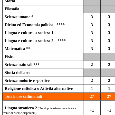
Storia
Filosofia
Scienze umane *
3
3
Diritto ed Economia politica ****
3
3
Lingua e cultura straniera 1
3
3
Lingua e cultura straniera 2 ****
3
3
Matematica **
3
3
Fisica
Scienze naturali ***
2
2
Storia dell'arte
Scienze motorie e sportive
2
2
Religione cattolica o Attività alternative
1
1
Totale ore settimanali
27
27
Lingua straniera 2
(Ora di potenziamento attivata
a
+1
+1
fronte di risorse disponibili)