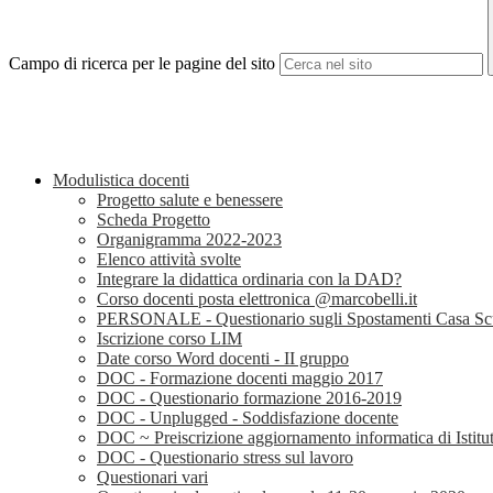
Campo di ricerca per le pagine del sito
Modulistica docenti
Progetto salute e benessere
Scheda Progetto
Organigramma 2022-2023
Elenco attività svolte
Integrare la didattica ordinaria con la DAD?
Corso docenti posta elettronica @marcobelli.it
PERSONALE - Questionario sugli Spostamenti Casa Sc
Iscrizione corso LIM
Date corso Word docenti - II gruppo
DOC - Formazione docenti maggio 2017
DOC - Questionario formazione 2016-2019
DOC - Unplugged - Soddisfazione docente
DOC ~ Preiscrizione aggiornamento informatica di Istitu
DOC - Questionario stress sul lavoro
Questionari vari