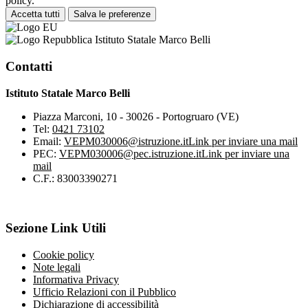
policy.
Accetta tutti
Salva le preferenze
Istituto Statale Marco Belli
Contatti
Istituto Statale Marco Belli
Piazza Marconi, 10 - 30026 - Portogruaro (VE)
Tel:
0421 73102
Email:
VEPM030006@istruzione.it
Link per inviare una mail
PEC:
VEPM030006@pec.istruzione.it
Link per inviare una
mail
C.F.: 83003390271
Sezione Link Utili
Cookie policy
Note legali
Informativa Privacy
Ufficio Relazioni con il Pubblico
Dichiarazione di accessibilità