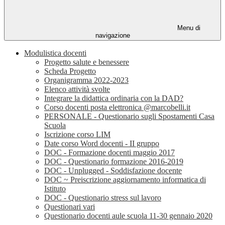
Menu di
navigazione
Modulistica docenti
Progetto salute e benessere
Scheda Progetto
Organigramma 2022-2023
Elenco attività svolte
Integrare la didattica ordinaria con la DAD?
Corso docenti posta elettronica @marcobelli.it
PERSONALE - Questionario sugli Spostamenti Casa
Scuola
Iscrizione corso LIM
Date corso Word docenti - II gruppo
DOC - Formazione docenti maggio 2017
DOC - Questionario formazione 2016-2019
DOC - Unplugged - Soddisfazione docente
DOC ~ Preiscrizione aggiornamento informatica di
Istituto
DOC - Questionario stress sul lavoro
Questionari vari
Questionario docenti aule scuola 11-30 gennaio 2020