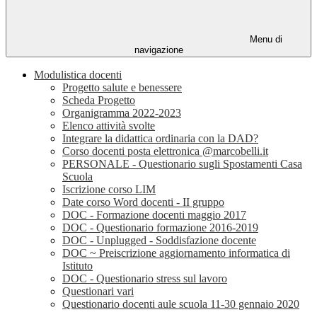
Menu di
navigazione
Modulistica docenti
Progetto salute e benessere
Scheda Progetto
Organigramma 2022-2023
Elenco attività svolte
Integrare la didattica ordinaria con la DAD?
Corso docenti posta elettronica @marcobelli.it
PERSONALE - Questionario sugli Spostamenti Casa
Scuola
Iscrizione corso LIM
Date corso Word docenti - II gruppo
DOC - Formazione docenti maggio 2017
DOC - Questionario formazione 2016-2019
DOC - Unplugged - Soddisfazione docente
DOC ~ Preiscrizione aggiornamento informatica di
Istituto
DOC - Questionario stress sul lavoro
Questionari vari
Questionario docenti aule scuola 11-30 gennaio 2020