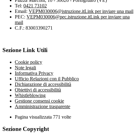
Piazza Marconi, 10 - 30026 - Portogruaro (VE)
Tel:
0421 73102
Email:
VEPM030006@istruzione.it
Link per inviare una mail
PEC:
VEPM030006@pec.istruzione.it
Link per inviare una
mail
C.F.: 83003390271
Sezione Link Utili
Cookie policy
Note legali
Informativa Privacy
Ufficio Relazioni con il Pubblico
Dichiarazione di accessibilità
Obiettivi di accessibilità
Whistleblowing
Gestione consensi cookie
Amministrazione trasparente
Pagina visualizzata
771
volte
Sezione Copyright