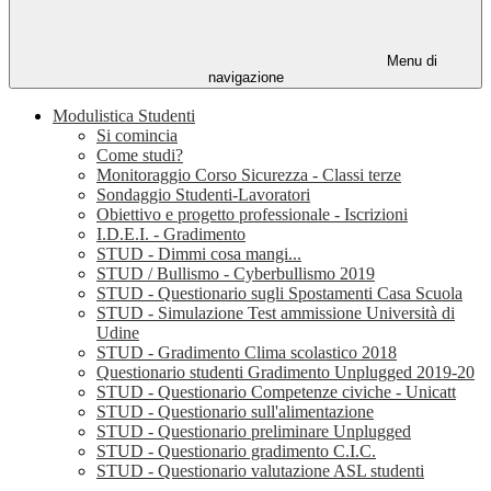
Menu di
navigazione
Modulistica Studenti
Si comincia
Come studi?
Monitoraggio Corso Sicurezza - Classi terze
Sondaggio Studenti-Lavoratori
Obiettivo e progetto professionale - Iscrizioni
I.D.E.I. - Gradimento
STUD - Dimmi cosa mangi...
STUD / Bullismo - Cyberbullismo 2019
STUD - Questionario sugli Spostamenti Casa Scuola
STUD - Simulazione Test ammissione Università di
Udine
STUD - Gradimento Clima scolastico 2018
Questionario studenti Gradimento Unplugged 2019-20
STUD - Questionario Competenze civiche - Unicatt
STUD - Questionario sull'alimentazione
STUD - Questionario preliminare Unplugged
STUD - Questionario gradimento C.I.C.
STUD - Questionario valutazione ASL studenti