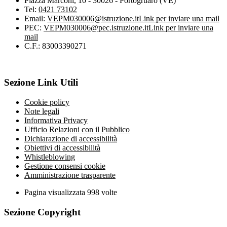
Piazza Marconi, 10 - 30026 - Portogruaro (VE)
Tel:
0421 73102
Email:
VEPM030006@istruzione.it
Link per inviare una mail
PEC:
VEPM030006@pec.istruzione.it
Link per inviare una
mail
C.F.: 83003390271
Sezione Link Utili
Cookie policy
Note legali
Informativa Privacy
Ufficio Relazioni con il Pubblico
Dichiarazione di accessibilità
Obiettivi di accessibilità
Whistleblowing
Gestione consensi cookie
Amministrazione trasparente
Pagina visualizzata
998
volte
Sezione Copyright