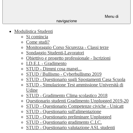
Menu di
navigazione
Modulistica Studenti
Si comincia
Come studi?
Monitoraggio Corso Sicurezza - Classi terze
Sondaggio Studenti-Lavoratori
Obiettivo e progetto professionale - Iscrizioni
I.D.E.I. - Gradimento
STUD - Dimmi cosa mangi...
STUD / Bullismo - Cyberbullismo 2019
STUD - Questionario sugli Spostamenti Casa Scuola
STUD - Simulazione Test ammissione Università di
Udine
STUD - Gradimento Clima scolastico 2018
Questionario studenti Gradimento Unplugged 2019-20
STUD - Questionario Competenze civiche - Unicatt
STUD - Questionario sull'alimentazione
STUD - Questionario preliminare Unplugged
STUD - Questionario gradimento C.I.C.
STUD - Questionario valutazione ASL studenti