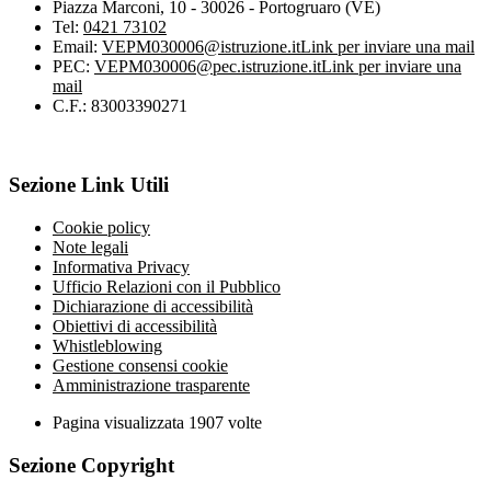
Piazza Marconi, 10 - 30026 - Portogruaro (VE)
Tel:
0421 73102
Email:
VEPM030006@istruzione.it
Link per inviare una mail
PEC:
VEPM030006@pec.istruzione.it
Link per inviare una
mail
C.F.: 83003390271
Sezione Link Utili
Cookie policy
Note legali
Informativa Privacy
Ufficio Relazioni con il Pubblico
Dichiarazione di accessibilità
Obiettivi di accessibilità
Whistleblowing
Gestione consensi cookie
Amministrazione trasparente
Pagina visualizzata
1907
volte
Sezione Copyright