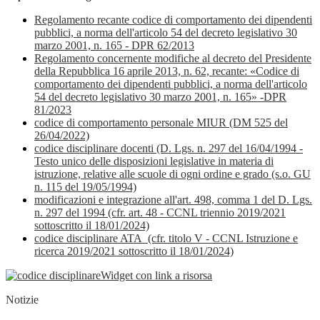
Regolamento recante codice di comportamento dei dipendenti
pubblici, a norma dell'articolo 54 del decreto legislativo 30
marzo 2001, n. 165 - DPR 62/2013
Regolamento concernente modifiche al decreto del Presidente
della Repubblica 16 aprile 2013, n. 62, recante: «Codice di
comportamento dei dipendenti pubblici, a norma dell'articolo
54 del decreto legislativo 30 marzo 2001, n. 165» -
DPR
81/2023
codice di comportamento personale MIUR (DM 525 del
26/04/2022)
codice disciplinare docenti (D. Lgs. n. 297 del 16/04/1994 -
Testo unico delle disposizioni legislative in materia di
istruzione, relative alle scuole di ogni ordine e grado (s.o. GU
n. 115 del 19/05/1994)
modificazioni e integrazione all'art. 498, comma 1 del D. Lgs.
n. 297 del 1994 (cfr. art. 48 - CCNL triennio 2019/2021
sottoscritto il 18/01/2024)
codice disciplinare ATA (cfr. titolo V - CCNL Istruzione e
ricerca 2019/2021 sottoscritto il 18/01/2024)
Widget con link a risorsa
Notizie