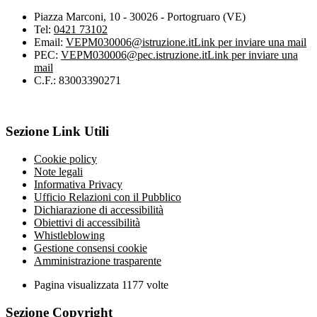
Piazza Marconi, 10 - 30026 - Portogruaro (VE)
Tel:
0421 73102
Email:
VEPM030006@istruzione.it
Link per inviare una mail
PEC:
VEPM030006@pec.istruzione.it
Link per inviare una
mail
C.F.: 83003390271
Sezione Link Utili
Cookie policy
Note legali
Informativa Privacy
Ufficio Relazioni con il Pubblico
Dichiarazione di accessibilità
Obiettivi di accessibilità
Whistleblowing
Gestione consensi cookie
Amministrazione trasparente
Pagina visualizzata
1177
volte
Sezione Copyright