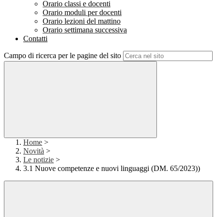
Orario classi e docenti
Orario moduli per docenti
Orario lezioni del mattino
Orario settimana successiva
Contatti
Campo di ricerca per le pagine del sito
Home
>
Novità
>
Le notizie
>
3.1 Nuove competenze e nuovi linguaggi (DM. 65/2023))