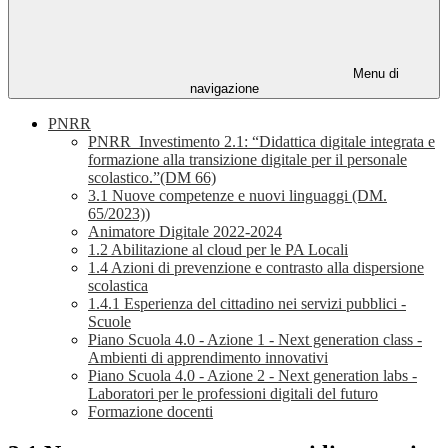
Menu di
navigazione
PNRR
PNRR_Investimento 2.1: “Didattica digitale integrata e
formazione alla transizione digitale per il personale
scolastico.”(DM 66)
3.1 Nuove competenze e nuovi linguaggi (DM.
65/2023))
Animatore Digitale 2022-2024
1.2 Abilitazione al cloud per le PA Locali
1.4 Azioni di prevenzione e contrasto alla dispersione
scolastica
1.4.1 Esperienza del cittadino nei servizi pubblici -
Scuole
Piano Scuola 4.0 - Azione 1 - Next generation class -
Ambienti di apprendimento innovativi
Piano Scuola 4.0 - Azione 2 - Next generation labs -
Laboratori per le professioni digitali del futuro
Formazione docenti