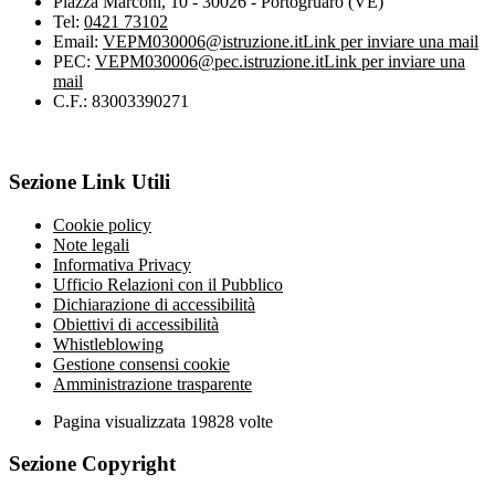
Piazza Marconi, 10 - 30026 - Portogruaro (VE)
Tel:
0421 73102
Email:
VEPM030006@istruzione.it
Link per inviare una mail
PEC:
VEPM030006@pec.istruzione.it
Link per inviare una
mail
C.F.: 83003390271
Sezione Link Utili
Cookie policy
Note legali
Informativa Privacy
Ufficio Relazioni con il Pubblico
Dichiarazione di accessibilità
Obiettivi di accessibilità
Whistleblowing
Gestione consensi cookie
Amministrazione trasparente
Pagina visualizzata
19828
volte
Sezione Copyright