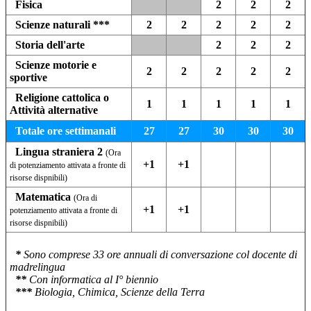
Fisica
2
2
2
Scienze naturali ***
2
2
2
2
2
Storia dell'arte
2
2
2
Scienze motorie e
2
2
2
2
2
sportive
Religione cattolica o
1
1
1
1
1
Attività alternative
Totale ore settimanali
27
27
30
30
30
Lingua straniera 2
(Ora
+1
+1
di potenziamento attivata a fronte di
risorse dispnibili)
Matematica
(Ora di
+1
+1
potenziamento attivata a fronte di
risorse dispnibili)
*
Sono comprese 33 ore annuali di conversazione col docente di
madrelingua
**
Con informatica al I° biennio
***
Biologia, Chimica, Scienze della Terra