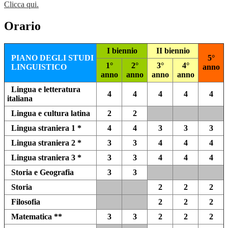
Clicca qui.
Orario
I biennio
II biennio
PIANO DEGLI STUDI
5°
1°
2°
3°
4°
LINGUISTICO
anno
anno
anno
anno
anno
Lingua e letteratura
4
4
4
4
4
italiana
Lingua e cultura latina
2
2
Lingua straniera 1 *
4
4
3
3
3
Lingua straniera 2 *
3
3
4
4
4
Lingua straniera 3 *
3
3
4
4
4
Storia e Geografia
3
3
Storia
2
2
2
Filosofia
2
2
2
Matematica **
3
3
2
2
2