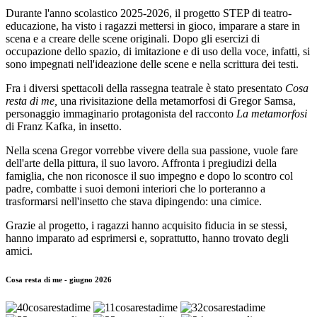
Durante l'anno scolastico 2025-2026, il progetto STEP di teatro-
educazione, ha visto i ragazzi mettersi in gioco, imparare a stare in
scena e a creare delle scene originali.
Dopo gli esercizi di
occupazione dello spazio, di imitazione e di uso della voce, infatti, si
sono impegnati nell'ideazione delle scene e nella scrittura dei testi.
Fra i diversi spettacoli della rassegna teatrale è stato presentato
Cosa
resta di me,
una rivisitazione della metamorfosi di Gregor Samsa,
personaggio immaginario
protagonista del racconto
La metamorfosi
di Franz Kafka,
in insetto.
Nella scena Gregor vorrebbe vivere della sua passione, vuole fare
dell'arte della pittura, il suo lavoro. Affronta i pregiudizi della
famiglia, che non riconosce il suo impegno e dopo lo scontro col
padre, combatte i suoi demoni interiori che lo porteranno a
trasformarsi nell'insetto che stava dipingendo: una cimice.
Grazie al progetto, i ragazzi hanno acquisito fiducia in se stessi,
hanno imparato ad esprimersi e, soprattutto,
hanno trovato degli
amici.
Cosa resta di me - giugno 2026