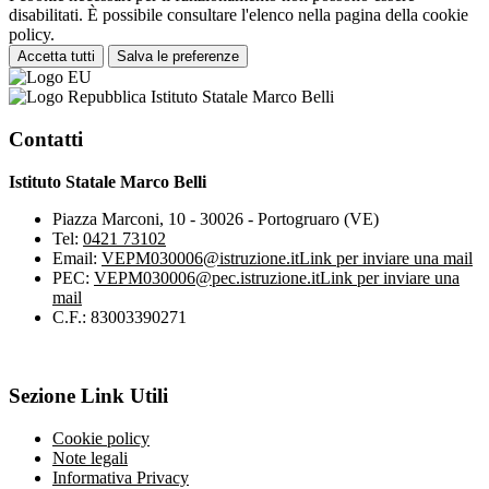
disabilitati. È possibile consultare l'elenco nella pagina della cookie
policy.
Accetta tutti
Salva le preferenze
Istituto Statale Marco Belli
Contatti
Istituto Statale Marco Belli
Piazza Marconi, 10 - 30026 - Portogruaro (VE)
Tel:
0421 73102
Email:
VEPM030006@istruzione.it
Link per inviare una mail
PEC:
VEPM030006@pec.istruzione.it
Link per inviare una
mail
C.F.: 83003390271
Sezione Link Utili
Cookie policy
Note legali
Informativa Privacy