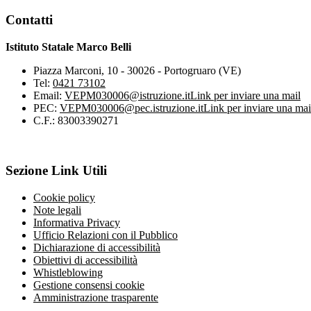
Contatti
Istituto Statale Marco Belli
Piazza Marconi, 10 - 30026 - Portogruaro (VE)
Tel:
0421 73102
Email:
VEPM030006@istruzione.it
Link per inviare una mail
PEC:
VEPM030006@pec.istruzione.it
Link per inviare una mai
C.F.: 83003390271
Sezione Link Utili
Cookie policy
Note legali
Informativa Privacy
Ufficio Relazioni con il Pubblico
Dichiarazione di accessibilità
Obiettivi di accessibilità
Whistleblowing
Gestione consensi cookie
Amministrazione trasparente