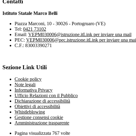
Contatti
Istituto Statale Marco Belli
Piazza Marconi, 10 - 30026 - Portogruaro (VE)
Tel:
0421 73102
Email:
VEPM030006@istruzione.it
Link per inviare una mail
PEC:
VEPM030006@pec.istruzione.it
Link per inviare una mai
C.F.: 83003390271
Sezione Link Utili
Cookie policy
Note legali
Informativa Privacy
Ufficio Relazioni con il Pubblico
Dichiarazione di accessibilità
Obiettivi di accessibilità
Whistleblowing
Gestione consensi cookie
Amministrazione trasparente
Pagina visualizzata
767
volte