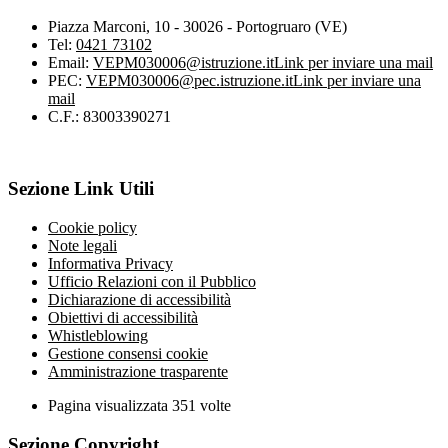
Piazza Marconi, 10 - 30026 - Portogruaro (VE)
Tel:
0421 73102
Email:
VEPM030006@istruzione.it
Link per inviare una mail
PEC:
VEPM030006@pec.istruzione.it
Link per inviare una
mail
C.F.: 83003390271
Sezione Link Utili
Cookie policy
Note legali
Informativa Privacy
Ufficio Relazioni con il Pubblico
Dichiarazione di accessibilità
Obiettivi di accessibilità
Whistleblowing
Gestione consensi cookie
Amministrazione trasparente
Pagina visualizzata
351
volte
Sezione Copyright