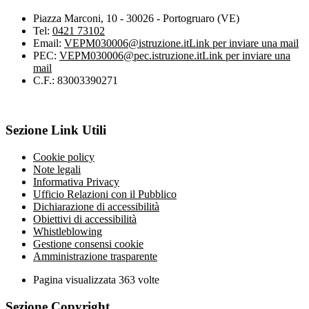
Piazza Marconi, 10 - 30026 - Portogruaro (VE)
Tel:
0421 73102
Email:
VEPM030006@istruzione.it
Link per inviare una mail
PEC:
VEPM030006@pec.istruzione.it
Link per inviare una
mail
C.F.: 83003390271
Sezione Link Utili
Cookie policy
Note legali
Informativa Privacy
Ufficio Relazioni con il Pubblico
Dichiarazione di accessibilità
Obiettivi di accessibilità
Whistleblowing
Gestione consensi cookie
Amministrazione trasparente
Pagina visualizzata
363
volte
Sezione Copyright