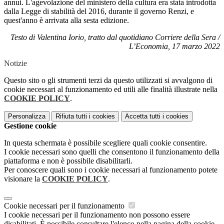
annui. L'agevolazione del ministero della cultura era stata introdotta
dalla Legge di stabilità del 2016, durante il governo Renzi, e
quest'anno è arrivata alla sesta edizione.
Testo di Valentina Iorio, tratto dal quotidiano Corriere della Sera /
L’Economia,
17 marzo 2022
Notizie
Questo sito o gli strumenti terzi da questo utilizzati si avvalgono di
cookie necessari al funzionamento ed utili alle finalità illustrate nella
COOKIE POLICY
.
Personalizza
Rifiuta tutti
i cookies
Accetta tutti
i cookies
Gestione cookie
In questa schermata è possibile scegliere quali cookie consentire.
I cookie necessari sono quelli che consentono il funzionamento della
piattaforma e non è possibile disabilitarli.
Per conoscere quali sono i cookie necessari al funzionamento potete
visionare la
COOKIE POLICY
.
Cookie necessari per il funzionamento
I cookie necessari per il funzionamento non possono essere
disabilitati. È possibile consultare l'elenco nella pagina della cookie