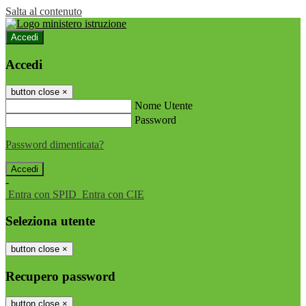
Salta al contenuto
Accedi
Accedi
button close
×
Nome Utente
Password
Password dimenticata?
-
Entra con SPID
Entra con CIE
Seleziona utente
button close
×
Recupero password
button close
×