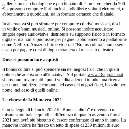
gallerie, aree archeologiche e parchi naturali. Con il voucher da 500
€ si possono comprare libri, inclusi audiolibri e volumi elettronici, o
abbonamenti a quotidiani, sia in formato cartaceo che digitale.
In alternativa si può sfruttare per comprare cd, dvd musicali, dischi
in vinile e brani musicali online. Si possono inoltre acquistare
singole opere audiovisive, distribuite su supporto fisico o in formato
digitale, ma non si può usare per pagare l'abbonamento a piattaforme
come Netflix o Amazon Prime video. Il “Bonus cultura” può essere
usato per pagare corsi di lingua straniera di musica o di teatro.
Dove si possono fare acquisti
Il bonus cultura si può spendere sia nei negozi fisici che in quelli
online che aderiscono all'iniziativa. Sul portale
www.18app.italia.it
si possono trovare tutti i punti vendita aderenti tramite una ricerca
per nome, indirizzo e comune, nel caso dei negozi fisici, ho solo per
nome, nel caso di quelli online.
Le risorse della Manovra 2022
Con la legge di bilancio 2022 il “Bonus cultura” è diventato una
misura strutturale e quindi, a differenza di quanto avvenuto fino al
2021 non avrà più bisogno di essere confermato di anno in anno. La
manovra inoltre ha fissato un tetto di spesa di 230 milioni di euro