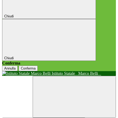
Chiudi
Chiudi
Conferma
Annulla
Conferma
Istituto Statale
Marco Belli