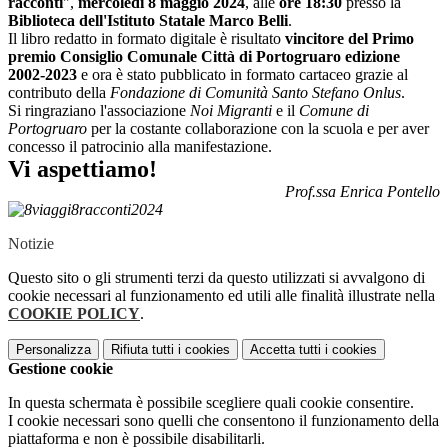
racconti
",
mercoledì 8 maggio
2024
, alle
ore
18:30
presso la
Biblioteca dell'Istituto Statale Marco Belli
.
Il libro redatto in formato digitale è risultato
vincitore del Primo
premio Consiglio Comunale Città di Portogruaro edizione
2002-2023
e ora è stato pubblicato in formato cartaceo grazie al
contributo della
Fondazione di
Comunità Santo Stefano Onlus
.
Si ringraziano l'associazione
Noi Migranti
e il
Comune di
Portogruaro
per la costante collaborazione con la scuola e per aver
concesso il patrocinio alla manifestazione.
Vi aspettiamo!
Prof.ssa Enrica Pontello
Notizie
Questo sito o gli strumenti terzi da questo utilizzati si avvalgono di
cookie necessari al funzionamento ed utili alle finalità illustrate nella
COOKIE POLICY
.
Personalizza
Rifiuta tutti
i cookies
Accetta tutti
i cookies
Gestione cookie
In questa schermata è possibile scegliere quali cookie consentire.
I cookie necessari sono quelli che consentono il funzionamento della
piattaforma e non è possibile disabilitarli.