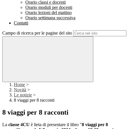
Orario classi e docenti
Orario moduli per docenti
Orario lezioni del mattino
Orario settimana successiva
Contatti
Campo di ricerca per le pagine del sito
Home
>
Novità
>
Le notizie
>
8 viaggi per 8 racconti
8 viaggi per 8 racconti
La
classe
4CU
è lieta di presentare il libro "
8 viaggi per 8