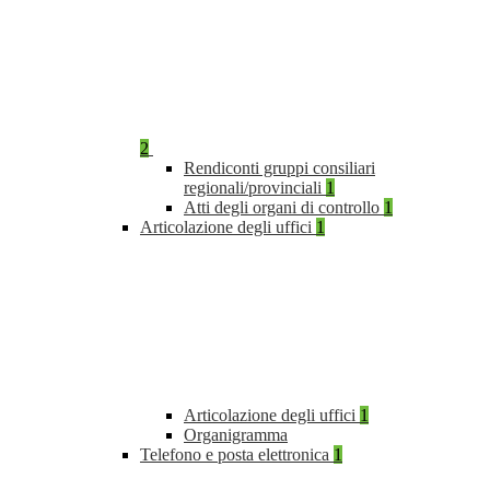
2
Rendiconti gruppi consiliari
regionali/provinciali
1
Atti degli organi di controllo
1
Articolazione degli uffici
1
Articolazione degli uffici
1
Organigramma
Telefono e posta elettronica
1