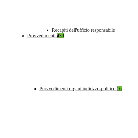
Recapiti dell'ufficio responsabile
Provvedimenti
439
Provvedimenti organi indirizzo-politico
16