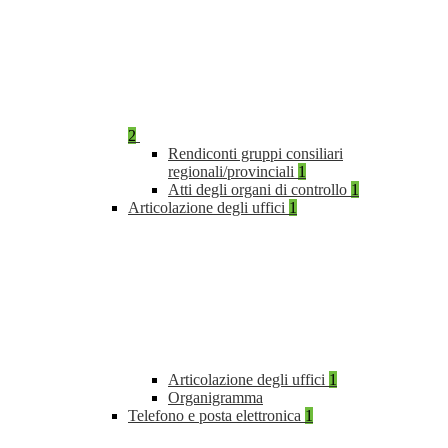
2
Rendiconti gruppi consiliari
regionali/provinciali
1
Atti degli organi di controllo
1
Articolazione degli uffici
1
Articolazione degli uffici
1
Organigramma
Telefono e posta elettronica
1