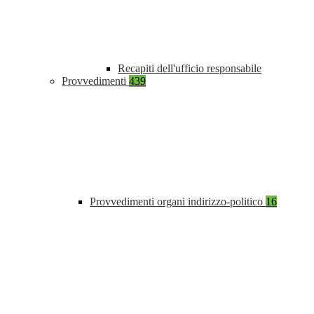
Recapiti dell'ufficio responsabile
Provvedimenti
439
Provvedimenti organi indirizzo-politico
16