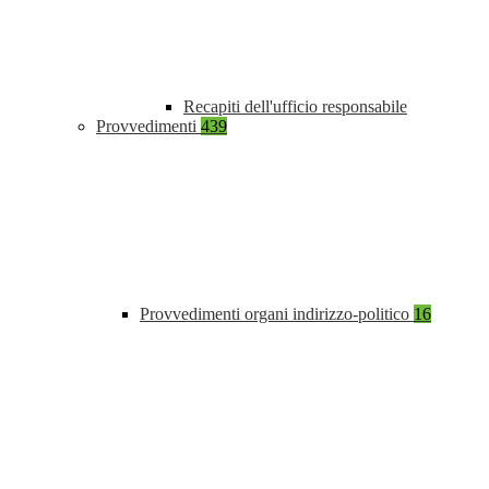
Recapiti dell'ufficio responsabile
Provvedimenti
439
Provvedimenti organi indirizzo-politico
16