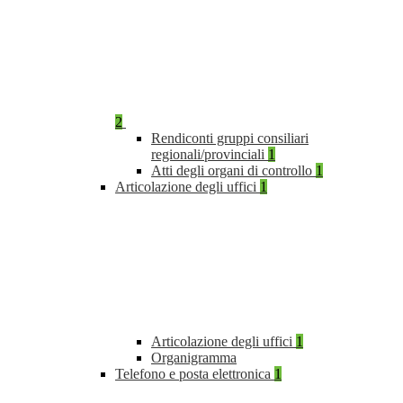
2
Rendiconti gruppi consiliari
regionali/provinciali
1
Atti degli organi di controllo
1
Articolazione degli uffici
1
Articolazione degli uffici
1
Organigramma
Telefono e posta elettronica
1