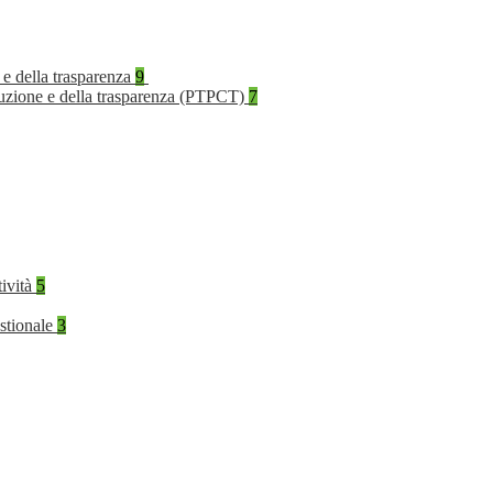
 e della trasparenza
9
rruzione e della trasparenza (PTPCT)
7
tività
5
stionale
3