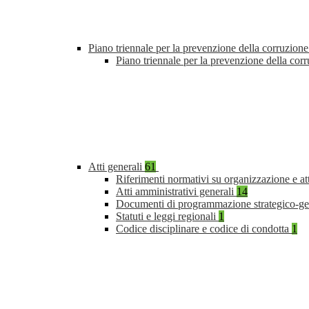
Piano triennale per la prevenzione della corruzione
Piano triennale per la prevenzione della co
Atti generali
61
Riferimenti normativi su organizzazione e at
Atti amministrativi generali
14
Documenti di programmazione strategico-ge
Statuti e leggi regionali
1
Codice disciplinare e codice di condotta
1