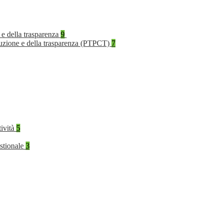
 e della trasparenza
9
rruzione e della trasparenza (PTPCT)
7
tività
5
stionale
3