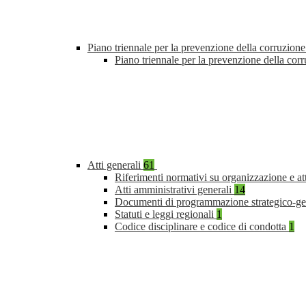
Piano triennale per la prevenzione della corruzione
Piano triennale per la prevenzione della co
Atti generali
61
Riferimenti normativi su organizzazione e at
Atti amministrativi generali
14
Documenti di programmazione strategico-ge
Statuti e leggi regionali
1
Codice disciplinare e codice di condotta
1