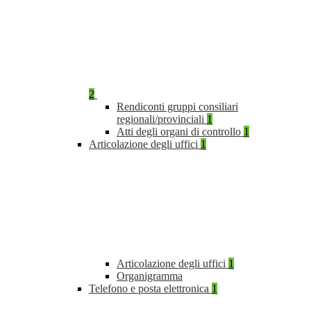
2
Rendiconti gruppi consiliari
regionali/provinciali
1
Atti degli organi di controllo
1
Articolazione degli uffici
1
Articolazione degli uffici
1
Organigramma
Telefono e posta elettronica
1