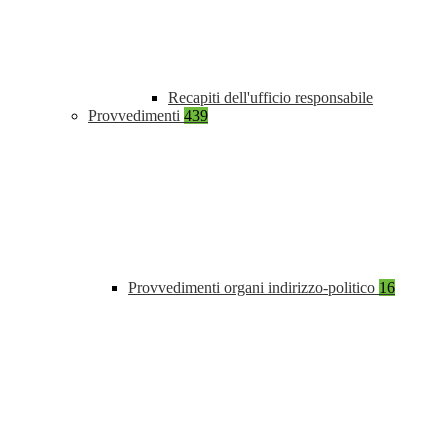
Recapiti dell'ufficio responsabile
Provvedimenti
439
Provvedimenti organi indirizzo-politico
16