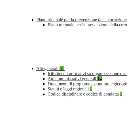
Piano triennale per la prevenzione della corruzione
Piano triennale per la prevenzione della co
Atti generali
61
Riferimenti normativi su organizzazione e at
Atti amministrativi generali
14
Documenti di programmazione strategico-ge
Statuti e leggi regionali
1
Codice disciplinare e codice di condotta
1