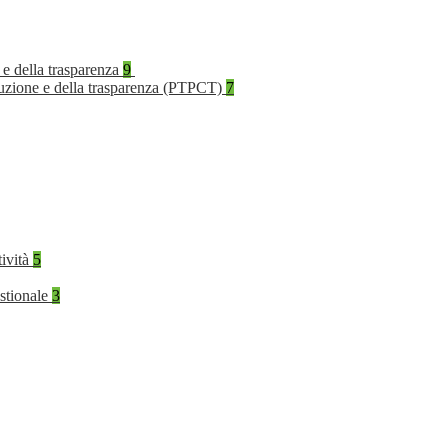
 e della trasparenza
9
rruzione e della trasparenza (PTPCT)
7
tività
5
stionale
3