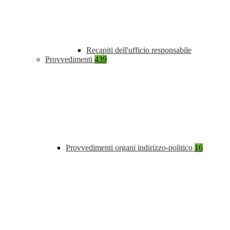
Recapiti dell'ufficio responsabile
Provvedimenti
439
Provvedimenti organi indirizzo-politico
16