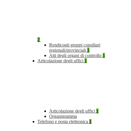
2
Rendiconti gruppi consiliari
regionali/provinciali
1
Atti degli organi di controllo
1
Articolazione degli uffici
1
Articolazione degli uffici
1
Organigramma
Telefono e posta elettronica
1