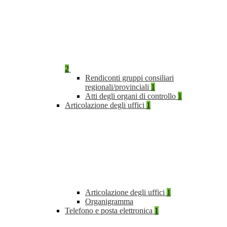
2
Rendiconti gruppi consiliari
regionali/provinciali
1
Atti degli organi di controllo
1
Articolazione degli uffici
1
Articolazione degli uffici
1
Organigramma
Telefono e posta elettronica
1