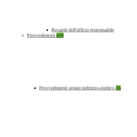
Recapiti dell'ufficio responsabile
Provvedimenti
439
Provvedimenti organi indirizzo-politico
16