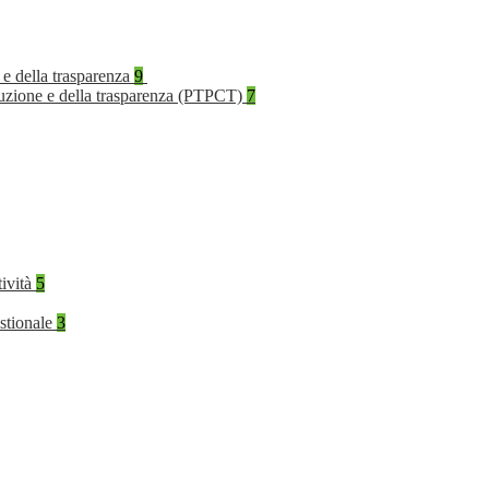
 e della trasparenza
9
rruzione e della trasparenza (PTPCT)
7
tività
5
stionale
3