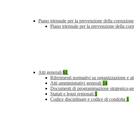
Piano triennale per la prevenzione della corruzione
Piano triennale per la prevenzione della co
Atti generali
61
Riferimenti normativi su organizzazione e at
Atti amministrativi generali
14
Documenti di programmazione strategico-ge
Statuti e leggi regionali
1
Codice disciplinare e codice di condotta
1