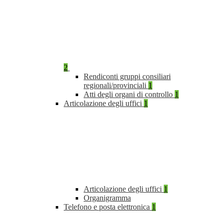
2
Rendiconti gruppi consiliari
regionali/provinciali
1
Atti degli organi di controllo
1
Articolazione degli uffici
1
Articolazione degli uffici
1
Organigramma
Telefono e posta elettronica
1