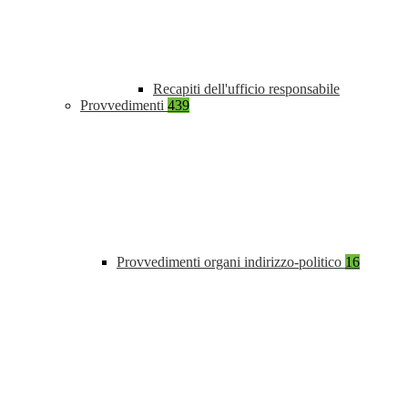
Recapiti dell'ufficio responsabile
Provvedimenti
439
Provvedimenti organi indirizzo-politico
16