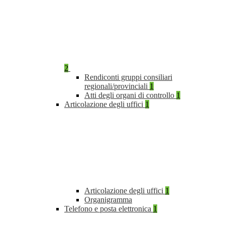
2
Rendiconti gruppi consiliari
regionali/provinciali
1
Atti degli organi di controllo
1
Articolazione degli uffici
1
Articolazione degli uffici
1
Organigramma
Telefono e posta elettronica
1