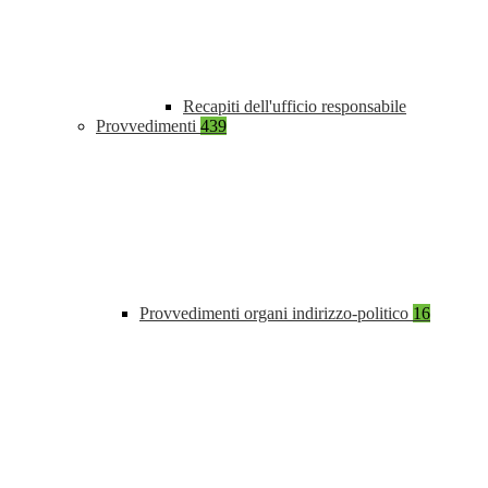
Recapiti dell'ufficio responsabile
Provvedimenti
439
Provvedimenti organi indirizzo-politico
16