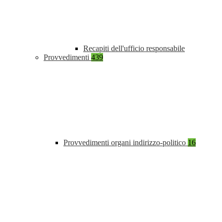
Recapiti dell'ufficio responsabile
Provvedimenti
439
Provvedimenti organi indirizzo-politico
16