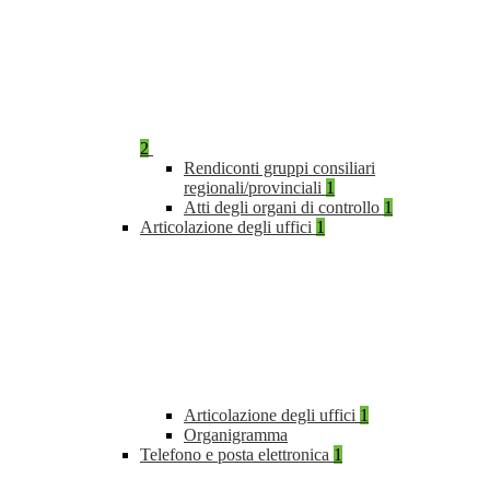
2
Rendiconti gruppi consiliari
regionali/provinciali
1
Atti degli organi di controllo
1
Articolazione degli uffici
1
Articolazione degli uffici
1
Organigramma
Telefono e posta elettronica
1